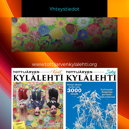
Yhteystiedot
www.tottijarvenkylalehti.org